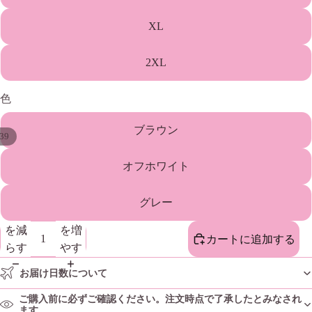
XL
2XL
色
ブラウン
39
オフホワイト
グレー
数量
数量
を減
を増
カートに追加する
らす
やす
お届け日数について
ご購入前に必ずご確認ください。注文時点で了承したとみなされ
ます