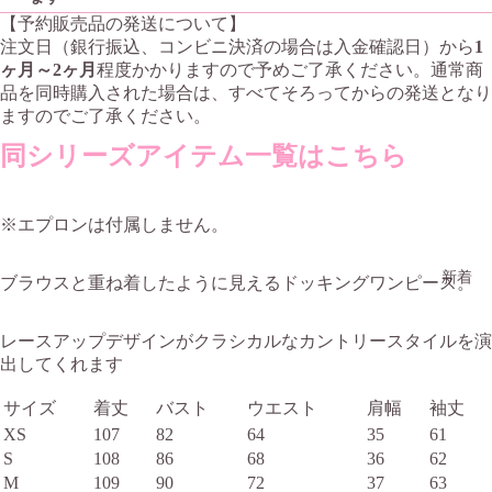
【予約販売品の発送について】
注文日（銀行振込、コンビニ決済の場合は入金確認日）から
1
ヶ月～2ヶ月
程度かかりますので予めご了承ください。通常商
品を同時購入された場合は、すべてそろってからの発送となり
ますのでご了承ください。
同シリーズアイテム一覧はこちら
※エプロンは付属しません。
新着
ブラウスと重ね着したように見えるドッキングワンピース。
レースアップデザインがクラシカルなカントリースタイルを演
出してくれます
サイズ
着丈
バスト
ウエスト
肩幅
袖丈
XS
107
82
64
35
61
S
108
86
68
36
62
M
109
90
72
37
63