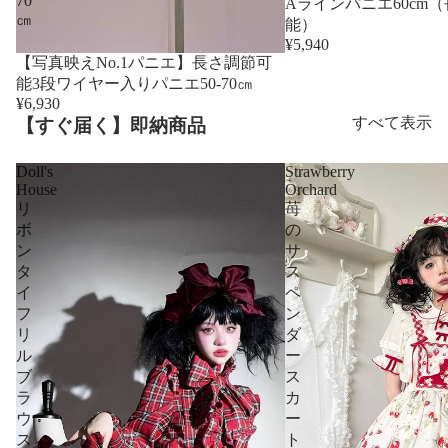
70
売り切れ
Aラインパニエ60cm
㎝
能）
¥5,940
【写真映えNo.1パニエ】長さ調節可
能3段ワイヤー入りパニエ50-70㎝
¥6,930
すべて表示
【すぐ届く】即納商品
Doll's
Strawberry
House
Orchard
リ
苺
ボ
の
ン
サ
タ
ス
イ
ペ
フ
ン
リ
ダ
ル
ー
ブ
ス
ラ
カ
ウ
ー
ス
ト