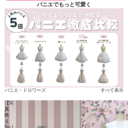
パニエでもっと可愛く
パニエ・ドロワーズ
すべて表示
A
【写
ラ
真
イ
映
ン
え
パ
No.1