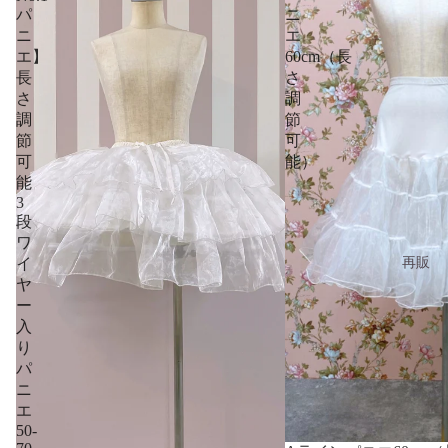
パ
ニ
ニ
エ
エ】
60cm（長
長
さ
さ
調
調
節
節
可
可
能）
能
3
段
ワ
再販
イ
ヤ
ー
入
り
パ
ニ
エ
50-