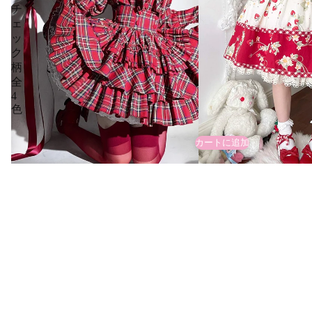
チ
ェ
ッ
ク
柄
全
4
色
カートに追加
Strawberry Orchar
スカート
¥14,630
¥20,900
Doll's House リボンタイフリルブラウ
ス チェック柄全4色
¥11,990
新着アイテム｜商品一覧
再入荷アイテム