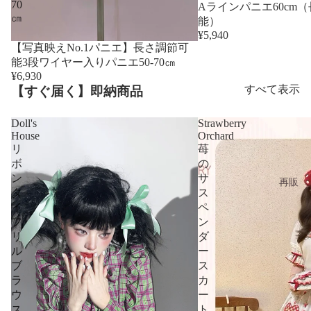
70
売り切れ
Aラインパニエ60cm
㎝
能）
¥5,940
【写真映えNo.1パニエ】長さ調節可
能3段ワイヤー入りパニエ50-70㎝
¥6,930
すべて表示
【すぐ届く】即納商品
Doll's
Strawberry
House
Orchard
リ
苺
ボ
の
ン
サ
再販
タ
ス
イ
ペ
フ
ン
リ
ダ
ル
ー
ブ
ス
ラ
カ
ウ
ー
ス
ト