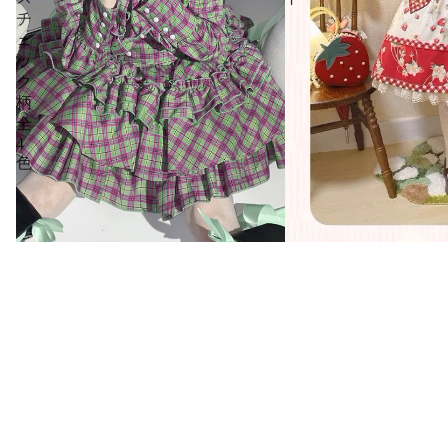
チ
ェ
ッ
ク
柄
全
4
色
Strawberry Orchar
スカート
¥14,630
Doll's House リボンタイフリルブラウ
ス チェック柄全4色
¥11,990
新着アイテム｜商品一覧
再入荷アイテム