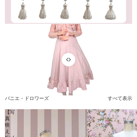
パニエ・ドロワーズ
すべて表示
A
【写
ラ
真
イ
映
ン
え
パ