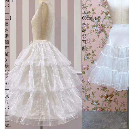
No.1
パ
ニ
ニ
エ
エ】
60cm（長
長
さ
さ
調
調
節
節
可
可
能）
能
3
段
ワ
イ
ヤ
ー
入
り
パ
ニ
エ
50-