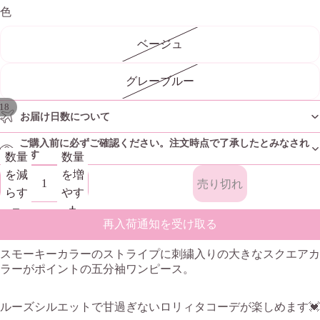
色
ベージュ
グレーブルー
18
お届け日数について
ご購入前に必ずご確認ください。注文時点で了承したとみなされ
ます
数量
数量
を減
を増
売り切れ
らす
やす
再入荷通知を受け取る
スモーキーカラーのストライプに刺繍入りの大きなスクエアカ
ラーがポイントの五分袖ワンピース。
ルーズシルエットで甘過ぎないロリィタコーデが楽しめます💓