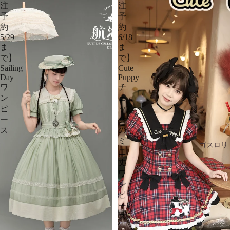
注
注
予
予
約
約
5/29
6/18
ま
ま
で】
で】
Sailing
Cute
Day
Puppy
ワ
チ
ン
ェ
ピ
ッ
ー
ク
ス
の
ミ
ゴスロリ
ニ
丈
ワ
ン
ピ
ー
ス