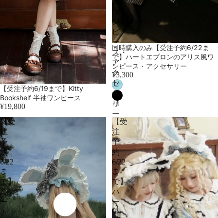
風
ワ
ン
ピ
ー
売り切れ
同時購入のみ【受注予約6/22ま
ス・
で】ハートエプロンのアリス風ワ
ア
ンピース・アクセサリー
ク
¥3,300
セ
売り切れ
【受注予約6/19まで】Kitty
サ
Bookshelf 半袖ワンピース
リ
¥19,800
ー
【受
【受
注
注
予
予
約
約
6/22
6/22
ま
ま
で】
で】
ハ
ハ
ー
ー
ト
ト