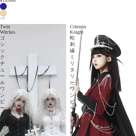
¥19,800
Twin
Crimson
Witches
Knight
ゴ
蛇
シ
刺
ッ
繍
ク
ミ
チ
リ
ュ
タ
ー
リ
ル
ー
ワ
ワ
ン
ン
ピ
ピ
ー
ー
ス
ス
と
と
イ
マ
ン
ン