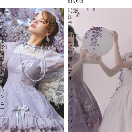
¥15,950
【受
【受
注
注
予
予
約
約
6/18
6/18
ま
ま
で】
で】
紫
紫
藤
藤
幻
幻
夢
夢
刺
オ
繍
ー
ワ
プ
ン
ン
ピ
ト
ー
ッ
ス
プ
ワ
ン