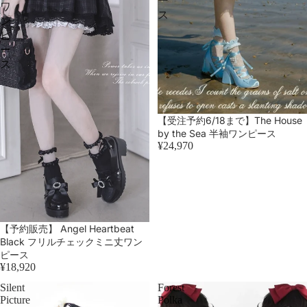
ー
ワ
ス
ン
ピ
ー
ス
売り切れ
【受注予約6/18まで】The House
by the Sea 半袖ワンピース
¥24,970
【予約販売】 Angel Heartbeat
Black フリルチェックミニ丈ワン
ピース
¥18,920
Silent
Forest
Picture
Polka