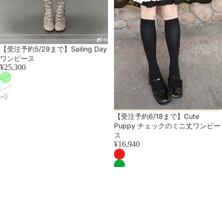
売り切れ
【受注予約5/29まで】Sailing Day
ワンピース
¥25,300
売り切れ
【受注予約6/18まで】Cute
Puppy チェックのミニ丈ワンピー
ス
¥16,940
【予
薔
約
薇
販
庭
売】
園