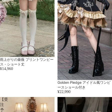
き
ョ
ー
ト
丈
売り切れ
雨上がりの薔薇 プリントワンピー
ス・ショート丈
¥14,960
Golden Pledge アイドル風ワンピ
ースショール付き
¥22,990
【受
同
注
時
予
購