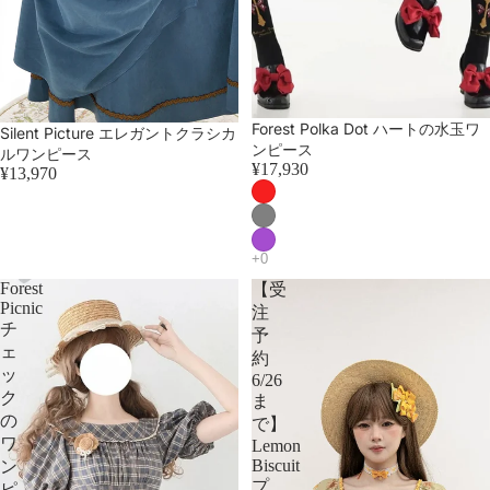
Forest Polka Dot ハートの水玉ワ
Silent Picture エレガントクラシカ
ンピース
ルワンピース
¥17,930
¥13,970
Forest
【受
Picnic
注
チ
予
ェ
約
ッ
6/26
ク
ま
の
で】
ワ
Lemon
Biscuit
ン
プ
ピ