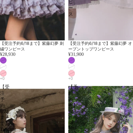
ピ
ー
ス
売り切れ
売り切れ
【受注予約6/18まで】紫藤幻夢 刺
【受注予約6/18まで】紫藤幻夢 オ
繍ワンピース
ープントップワンピース
¥28,930
¥31,900
【受
【予
注
約
予
販
約
売】
6/22
Wisteria
in
ま
the
で】
Mist
Twilight