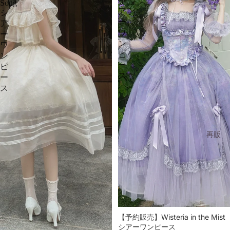
シ
Song
ア
シ
ー
ア
ワ
ー
ン
ワ
ピ
ン
ー
ピ
ス
ー
ス
再販
【予約販売】Wisteria in the Mist
シアーワンピース