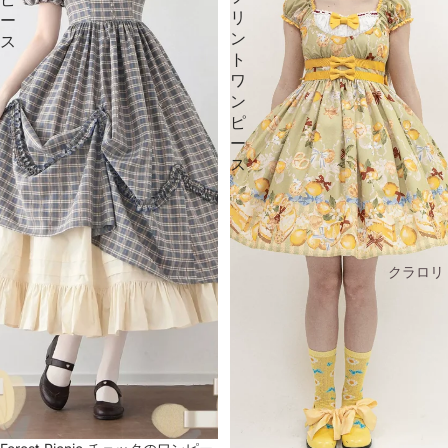
リ
ー
ン
ス
ト
ワ
ン
ピ
ー
ス
クラロリ