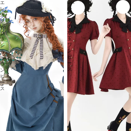
Dot
エ
ハ
レ
ー
ガ
ト
ン
の
ト
水
ク
玉
ラ
ワ
シ
ン
カ
ピ
ル
ー
ワ
ス
ン
ピ
ー
ス