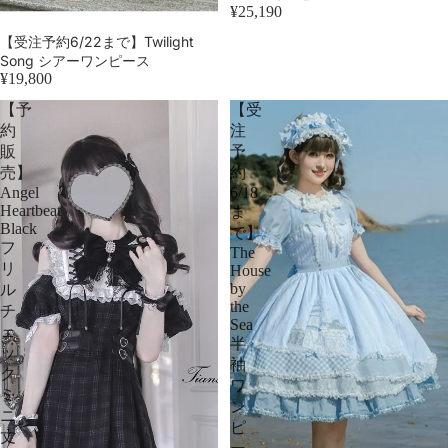
¥25,190
売り切れ
【受注予約6/22まで】Twilight
Song シアーワンピース
¥19,800
【予
【受
約
注
販
予
売】
約
Angel
6/18
Heartbeat
ま
Black
で】
フ
The
リ
House
by
ル
the
チ
Sea
ェ
半
ッ
袖
ク
ワ
ミ
ン
ニ
ピ
丈