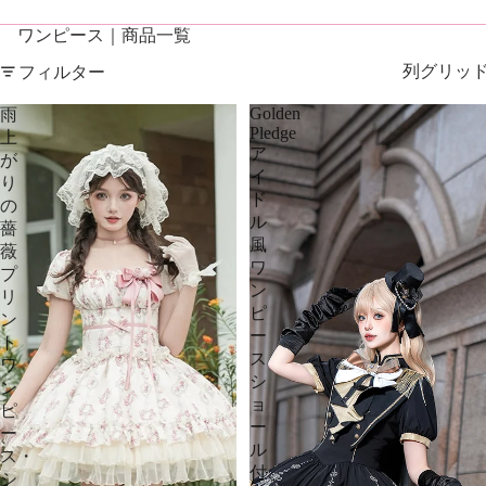
ワンピース｜商品一覧
フィルター
列グリッ
Golden
雨
Pledge
上
ア
が
イ
り
ド
の
ル
薔
風
薇
ワ
プ
ン
リ
ピ
ン
ー
ト
ス
ワ
シ
ン
ョ
ピ
ー
ー
ル
ス・
付
シ