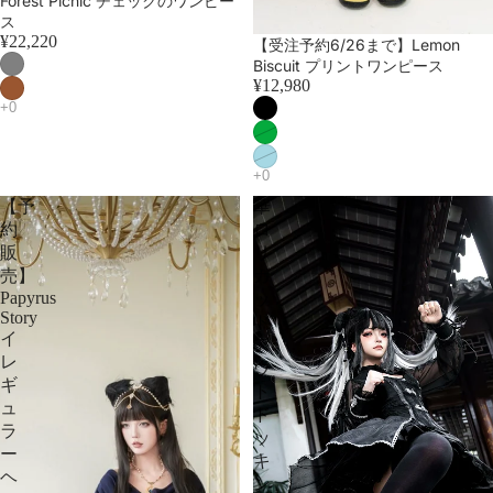
Forest Picnic チェックのワンピー
ス
¥22,220
売り切れ
【受注予約6/26まで】Lemon
Biscuit プリントワンピース
¥12,980
【予
華
約
ロ
販
リ
売】
カ
Papyrus
ッ
Story
ト
イ
ア
レ
ウ
ギ
ト
ュ
ド
ラ
ッ
ー
キ
ヘ
ン