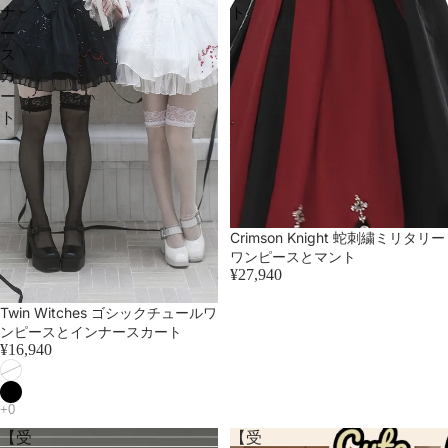
ナ
ト
ー
ス
カ
ー
ト
Crimson Knight 蛇刺繍ミリタリー
ワンピースとマント
¥27,940
Twin Witches ゴシックチュールワ
ンピースとインナースカート
¥16,940
【受
【受