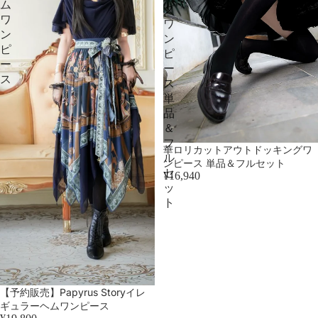
ム
グ
ワ
ワ
ン
ン
ピ
ピ
ー
ー
ス
ス
単
品
＆
フ
華ロリカットアウトドッキングワ
ル
ンピース 単品＆フルセット
セ
¥16,940
ッ
ト
【予約販売】Papyrus Storyイレ
ギュラーヘムワンピース