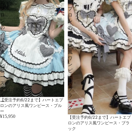
エ
エ
プ
プ
ロ
ロ
ン
ン
の
の
ア
ア
リ
リ
ス
ス
風
風
ワ
ワ
ン
ン
ピ
ピ
ー
ー
ス・
ス・
ブ
ブ
ル
ラ
売り切れ
【受注予約6/22まで】ハートエプ
ー
ッ
ロンのアリス風ワンピース・ブル
ク
ー
¥15,950
売り切れ
【受注予約6/22まで】ハートエプ
ロンのアリス風ワンピース・ブラ
ック