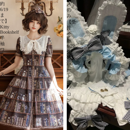
約
入
6/19
の
ま
み
で】
【受
Kitty
注
Bookshelf
予
半
約
袖
6/22
ワ
ま
ン
で】
ピ
ハ
ー
ー
新着
ス
ト
エ
プ
ロ
ン
の
ア
リ
ス