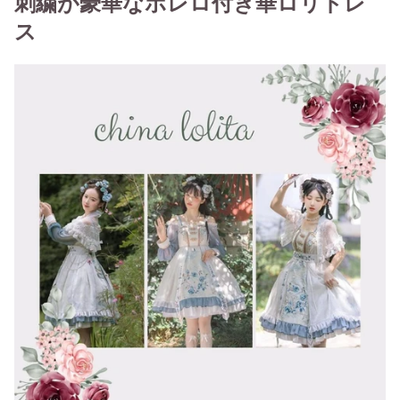
刺繍が豪華なボレロ付き華ロリドレ
ス