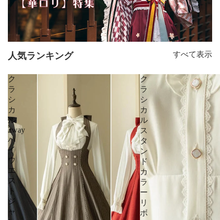
すべて表示
人気ランキング
ク
ク
ラ
ラ
シ
シ
カ
カ
ル
ル
2way
ス
ハ
タ
イ
ン
ウ
ド
エ
カ
ス
ラ
ト
ー
ジ
リ
ャ
ボ