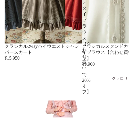
ン
ン
パ
タ
ー
イ
ス
ブ
カ
ラ
ー
ウ
ト
ス
【合
クラシカル2wayハイウエストジャン
クラシカルスタンドカ
わ
パースカート
イブラウス【合わせ買い
せ
¥15,950
フ】
買
¥9,900
い
で
クラロリ
20%
オ
フ】